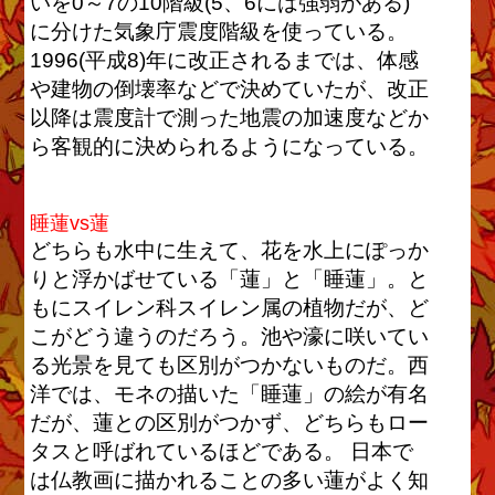
いを0～7の10階級(5、6には強弱がある)
に分けた気象庁震度階級を使っている。
1996(平成8)年に改正されるまでは、体感
や建物の倒壊率などで決めていたが、改正
以降は震度計で測った地震の加速度などか
ら客観的に決められるようになっている。
睡蓮vs蓮
どちらも水中に生えて、花を水上にぽっか
りと浮かばせている「蓮」と「睡蓮」。と
もにスイレン科スイレン属の植物だが、ど
こがどう違うのだろう。池や濠に咲いてい
る光景を見ても区別がつかないものだ。西
洋では、モネの描いた「睡蓮」の絵が有名
だが、蓮との区別がつかず、どちらもロー
タスと呼ばれているほどである。 日本で
は仏教画に描かれることの多い蓮がよく知