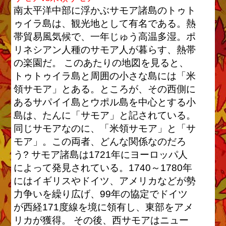
南太平洋中部に浮かぶサモア諸島のトゥト
ゥイラ島は、観光地として有名である。熱
帯貿易風気候で、一年じゅう高温多湿。ポ
リネシアン人種のサモア人が暮らす、熱帯
の楽園だ。 このあたりの地図を見ると、
トゥトゥイラ島と周囲の小さな島には「米
領サモア」とある。ところが、その西側に
あるサパイイ島とウポル島を中心とする小
島は、たんに「サモア」と記されている。
同じサモアなのに、「米領サモア」と「サ
モア」。この両者、どんな関係なのだろ
う? サモア諸島は1721年にヨーロッパ人
によって発見されている。1740～1780年
にはイギリスやドイツ、アメリカなどが勢
力争いを繰り広げ、99年の協定でドイツ
が西経171度線を境に領有し、東部をアメ
リカが獲得。 その後、西サモアはニュー