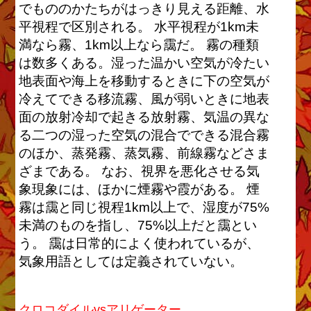
でもののかたちがはっきり見える距離、水
平視程で区別される。 水平視程が1km未
満なら霧、1km以上なら靄だ。 霧の種類
は数多くある。湿った温かい空気が冷たい
地表面や海上を移動するときに下の空気が
冷えてできる移流霧、風が弱いときに地表
面の放射冷却で起きる放射霧、気温の異な
る二つの湿った空気の混合でできる混合霧
のほか、蒸発霧、蒸気霧、前線霧などさま
ざまである。 なお、視界を悪化させる気
象現象には、ほかに煙霧や霞がある。 煙
霧は靄と同じ視程1km以上で、湿度が75%
未満のものを指し、75%以上だと靄とい
う。 靄は日常的によく使われているが、
気象用語としては定義されていない。
クロコダイルvsアリゲーター