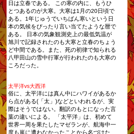
日は立春である。 この寒の内に、もうひ
とつあるのが大寒。大寒は1月の20日頃で
ある。1年じゅうでいちばん寒いという日
本の気候をぴったり言い当てたような暦で
ある。 日本の気象観測史上の最低気温が
旭川で記録されたのも大寒と立春のちょう
ど中間である。また、死の初律で知られる
八甲田山の雪中行軍が行われたのも大寒の
ころだった。
太平洋vs大西洋
俗に、太平洋には真ん中にハワイがあるか
ら点がある(「太」)などといわれるが、実
際はそうではない。翻訳のもとになった言
葉の違いによる。 「太平洋」は、初めて
世界一周を果たしたマゼランが、航海中一
度も嵐に遭わなかったことから名づけた