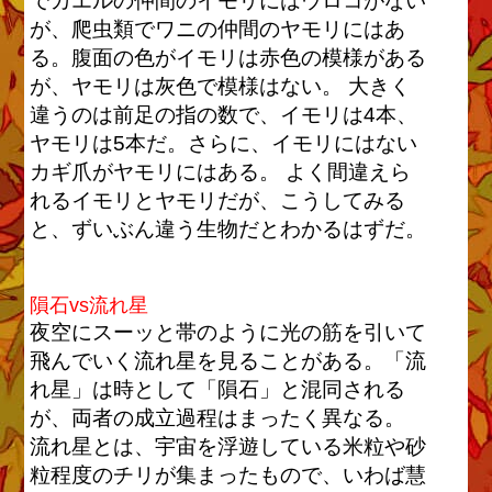
でカエルの仲間のイモリにはウロコがない
が、爬虫類でワニの仲間のヤモリにはあ
る。腹面の色がイモリは赤色の模様がある
が、ヤモリは灰色で模様はない。 大きく
違うのは前足の指の数で、イモリは4本、
ヤモリは5本だ。さらに、イモリにはない
カギ爪がヤモリにはある。 よく間違えら
れるイモリとヤモリだが、こうしてみる
と、ずいぶん違う生物だとわかるはずだ。
隕石vs流れ星
夜空にスーッと帯のように光の筋を引いて
飛んでいく流れ星を見ることがある。「流
れ星」は時として「隕石」と混同される
が、両者の成立過程はまったく異なる。
流れ星とは、宇宙を浮遊している米粒や砂
粒程度のチリが集まったもので、いわば慧