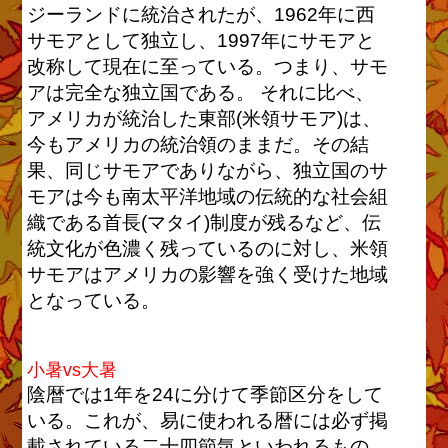
ジーランドに統治されたが、1962年に西
サモアとして独立し、1997年にサモアと
改称して現在に至っている。つまり、サモ
アは完全な独立国である。 それに比べ、
アメリカが統治した東部(米領サモア)は、
今もアメリカの統治領のままだ。その結
果、同じサモアでありながら、独立国のサ
モアは今も南太平洋地域の伝統的な社会組
織である首長(マタイ)制度が残るなど、伝
統文化が色濃く残っているのに対し、米領
サモアはアメリカの影響を強く受けた地域
となっている。
小暑vs大暑
陰暦では1年を24に分けて季節区分をして
いる。これが、易に使われる暦には必ず掲
載されている二十四節気といわれるもの