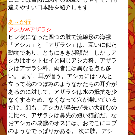
違えやすい日本語を紹介します。
あ～か行
アシカvsアザラシ
ヒレ状になった四つの肢で流線形の海獣
「アシカ」と「アザラシ」は、互いに似た
動物であり、ともにきき脚類だ。しかしア
シカはオットセイと同じアシカ科、アザラ
シはアザラシ科。両者には異なる点も多
い。 まず、耳が違う。アシカにはつんと
立って花のつぼみのようなかたちの耳介が
あるのに対して、アザラシは水の抵抗を少
なくするため、なくなって穴が開いている
だけ。顔も、アシカが鼻先が長い犬顔なの
に比べ、アザラシは鼻先の短い猫顔だ。な
おアシカの成獣のオスには、おでこにコブ
のようなでっぱりがある。 次に肢。アシ