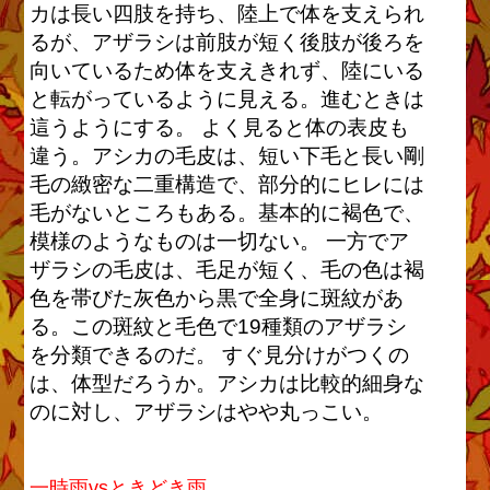
カは長い四肢を持ち、陸上で体を支えられ
るが、アザラシは前肢が短く後肢が後ろを
向いているため体を支えきれず、陸にいる
と転がっているように見える。進むときは
這うようにする。 よく見ると体の表皮も
違う。アシカの毛皮は、短い下毛と長い剛
毛の緻密な二重構造で、部分的にヒレには
毛がないところもある。基本的に褐色で、
模様のようなものは一切ない。 一方でア
ザラシの毛皮は、毛足が短く、毛の色は褐
色を帯びた灰色から黒で全身に斑紋があ
る。この斑紋と毛色で19種類のアザラシ
を分類できるのだ。 すぐ見分けがつくの
は、体型だろうか。アシカは比較的細身な
のに対し、アザラシはやや丸っこい。
一時雨vsときどき雨