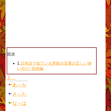
目次
1.
日本語で似ている意味の言葉の正しい使
い分け│自然編
１．
あ～か
さ～た
な～は