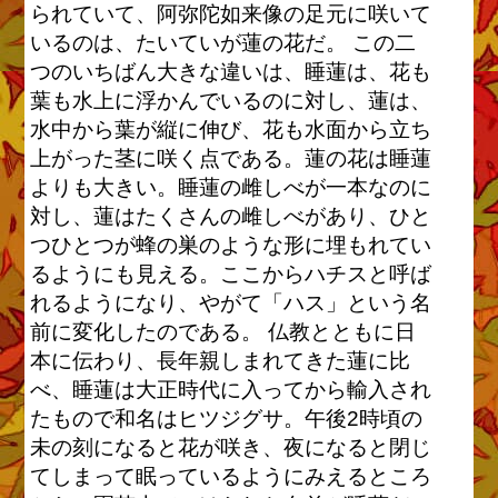
られていて、阿弥陀如来像の足元に咲いて
いるのは、たいていが蓮の花だ。 この二
つのいちばん大きな違いは、睡蓮は、花も
葉も水上に浮かんでいるのに対し、蓮は、
水中から葉が縦に伸び、花も水面から立ち
上がった茎に咲く点である。蓮の花は睡蓮
よりも大きい。睡蓮の雌しべが一本なのに
対し、蓮はたくさんの雌しべがあり、ひと
つひとつが蜂の巣のような形に埋もれてい
るようにも見える。ここからハチスと呼ば
れるようになり、やがて「ハス」という名
前に変化したのである。 仏教とともに日
本に伝わり、長年親しまれてきた蓮に比
べ、睡蓮は大正時代に入ってから輸入され
たもので和名はヒツジグサ。午後2時頃の
未の刻になると花が咲き、夜になると閉じ
てしまって眠っているようにみえるところ