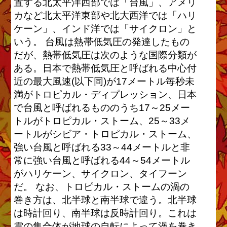
置する北太平洋西部では「台風」、アメリ
カなど北太平洋東部や北大西洋では「ハリ
ケーン」、インド洋では「サイクロン」と
いう。 台風は熱帯低気圧の発達したもの
だが、熱帯低気圧は次のような国際分類が
ある。日本で熱帯低気圧と呼ばれる中心付
近の最大風速(以下同)が17メートル毎秒未
満がトロピカル・ディプレッション、日本
で台風と呼ばれるもののうち17～25メー
トルがトロピカル・ストーム、25～33メ
ートルがシビア・トロピカル・ストーム、
強い台風と呼ばれる33～44メートルと非
常に強い台風と呼ばれる44～54メートル
がハリケーン、サイクロン、タイフーン
だ。 なお、トロピカル・ストームの渦の
巻き方は、北半球と南半球で違う。北半球
は時計回り、南半球は反時計回り。これは
雲の集合体が地球の自転によって渦を巻き