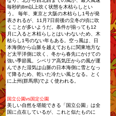
なり、北から西北西までの風が、最大風速
毎秒約8m以上吹く状態を木枯らしとい
う。 毎年、東京と大阪の木枯らし1号が発
表されるが、11月7日前後の立冬の頃に吹
くことが多いようだ。条件が揃っても12
月に入ると木枯らしとはいわないため、木
枯らし1号のない年もある。空っ風は、日
本海側から山脈を越えておもに関東地方な
ど太平洋側に吹く、冬から春先にかけての
強い季節風。シベリア高気圧からの風が運
んできた湿気は山脈の日本海側に雪となっ
て降るため、乾いた冷たい風となる。とく
に上州(群馬県)でよく使われる。
国立公園vs国定公園
美しい自然を堪能できる「国立公園」は全
国に点在しているが、これと似たものに