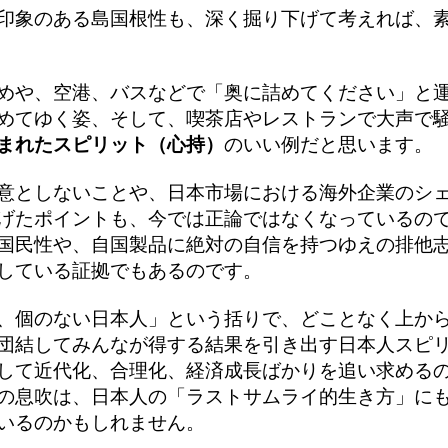
印象のある島国根性も、深く掘り下げて考えれば、
めや、空港、バスなどで「奥に詰めてください」と
めてゆく姿、そして、喫茶店やレストランで大声で
まれたスピリット（心持）
のいい例だと思います。
意としないことや、日本市場における海外企業のシ
げたポイントも、今では正論ではなくなっているの
国民性や、自国製品に絶対の自信を持つゆえの排他
している証拠でもあるのです。
、個のない日本人」という括りで、どことなく上か
団結してみんなが得する結果を引き出す日本人スピ
して近代化、合理化、経済成長ばかりを追い求める
の息吹は、日本人の「ラストサムライ的生き方」に
いるのかもしれません。