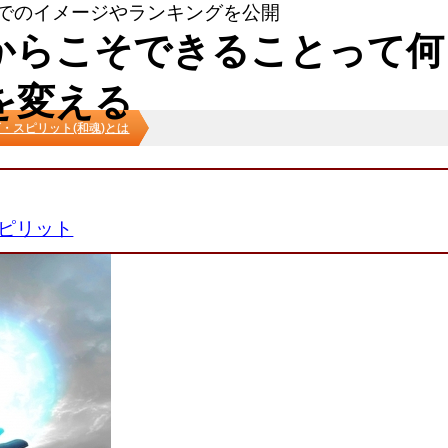
でのイメージやランキングを公開
からこそできることって何
を変える
・スピリット(和魂)とは
ピリット