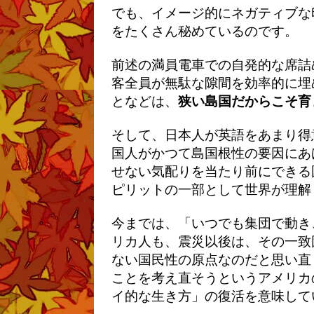
でも、イメージ的にネガティブな
をたくさん秘めているのです。
前述の満員電車での自発的な席詰
客全員が無駄な隙間を効率的に埋
となどは、
狭い島国だからこそ育
そして、日本人が英語をあまり得
国人がかつて島国根性の要因にあ
せない気配りを当たり前にできる
ピリットの一部として世界が理解
今までは、「いつでも集団で動き
リカ人も、震災以後は、その一致
ない国民性の原点なのだと思い直
ことを考え直そうというアメリカ
イ的な生き方」の復活を意味して