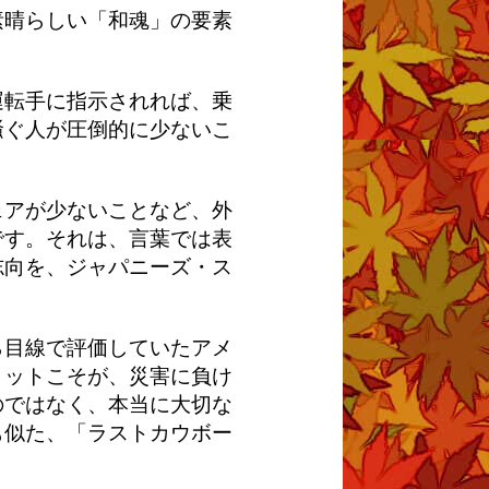
素晴らしい「和魂」の要素
運転手に指示されれば、乗
騒ぐ人が圧倒的に少ないこ
ェアが少ないことなど、外
です。それは、言葉では表
志向を、ジャパニーズ・ス
ら目線で評価していたアメ
リットこそが、災害に負け
のではなく、本当に大切な
も似た、「ラストカウボー